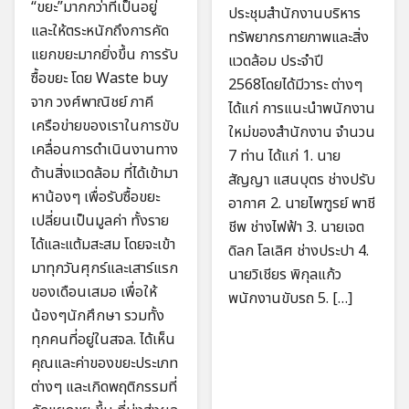
“ขยะ”มากกว่าที่เป็นอยู่
ประชุมสำนักงานบริหาร
และให้ตระหนักถึงการคัด
ทรัพยากรกายภาพและสิ่ง
แยกขยะมากยิ่งขึ้น การรับ
แวดล้อม ประจำปี
ซื้อขยะ โดย Waste buy
2568โดยได้มีวาระ ต่างๆ
จาก วงศ์พาณิชย์ ภาคี
ได้แก่ การแนะนำพนักงาน
เครือข่ายของเราในการขับ
ใหม่ของสำนักงาน จำนวน
เคลื่อนการดำเนินงานทาง
7 ท่าน ได้แก่ 1. นาย
ด้านสิ่งแวดล้อม ที่ได้เข้ามา
สัญญา แสนบุตร ช่างปรับ
หาน้องๆ เพื่อรับซื้อขยะ
อากาศ 2. นายไพฑูรย์ พาชี
เปลี่ยนเป็นมูลค่า ทั้งราย
ชีพ ช่างไฟฟ้า 3. นายเจต
ได้และแต้มสะสม โดยจะเข้า
ดิลก โลเลิศ ช่างประปา 4.
มาทุกวันศุกร์และเสาร์แรก
นายวิเชียร พิกุลแก้ว
ของเดือนเสมอ เพื่อให้
พนักงานขับรถ 5. […]
น้องๆนักศึกษา รวมทั้ง
ทุกคนที่อยู่ในสจล. ได้เห็น
คุณและค่าของขยะประเภท
ต่างๆ และเกิดพฤติกรรมที่