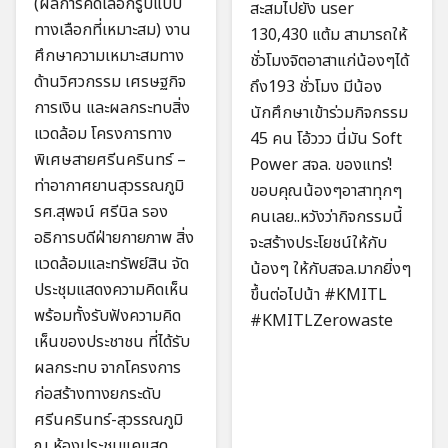
(ผลการคัดเลือกรูปแบบ
สะสมไปยัง user
ทางเลือกที่เหมาะสม) งาน
130,430 แต้ม สามารถให้
ศึกษาความเหมาะสมทาง
ชั่วโมงจิตอาสาแก่น้องๆได้
ด้านวิศวกรรม เศรษฐกิจ
ถึง193 ชั่วโมง มีน้อง
การเงิน และผลกระทบสิ่ง
นักศึกษาเข้าร่วมกิจกรรม
แวดล้อม โครงการทาง
45 คน โอ้ววว นี่มัน Soft
พิเศษสายศรีนครินทร์ –
Power สจล. ของแทร่!
ท่าอากาศยานสุวรรณภูมิ
ขอบคุณน้องๆอาสาทุกๆ
รศ.สุพจน์ ศรีนิล รอง
คนเลย..หวังว่ากิจกรรมนี้
อธิการบดีฝ่ายกายภาพ สิ่ง
จะสร้างประโยชน์ให้กับ
แวดล้อมและทรัพย์สิน จัด
น้องๆ ให้กับสจล.มากยิ่งๆ
ประชุมแสดงความคิดเห็น
ขึ้นต่อไปน้า #KMITL
พร้อมทั้งรับฟังความคิด
#KMITLZerowaste
เห็นของประชาชน ที่ได้รับ
ผลกระทบ จากโครงการ
ก่อสร้างทางยกระดับ
ศรีนครินทร์-สุวรรณภูมิ
ณ ห้องประชุมแคแสด