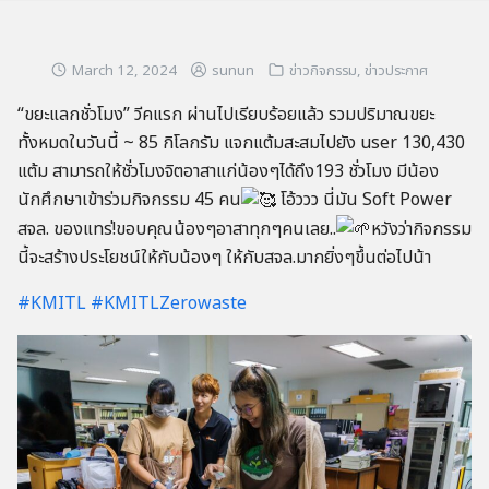
March 12, 2024
sunun
ข่าวกิจกรรม
,
ข่าวประกาศ
“ขยะแลกชั่วโมง” วีคแรก ผ่านไปเรียบร้อยแล้ว รวมปริมาณขยะ
ทั้งหมดในวันนี้ ~ 85 กิโลกรัม แจกแต้มสะสมไปยัง user 130,430
แต้ม สามารถให้ชั่วโมงจิตอาสาแก่น้องๆได้ถึง193 ชั่วโมง มีน้อง
นักศึกษาเข้าร่วมกิจกรรม 45 คน
โอ้ววว นี่มัน Soft Power
สจล. ของแทร่!ขอบคุณน้องๆอาสาทุกๆคนเลย..
หวังว่ากิจกรรม
นี้จะสร้างประโยชน์ให้กับน้องๆ ให้กับสจล.มากยิ่งๆขึ้นต่อไปน้า
#KMITL
#KMITLZerowaste