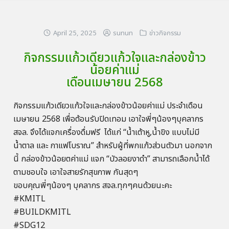
April 25, 2025
sunun
ข่าวกิจกรรม
กิจกรรมแก้วเดียวแก้วใจและกล่องข้าว
น้อยค่าแม่
เดือนเมษายน 2568
กิจกรรมแก้วเดียวแก้วใจและกล่องข้าวน้อยค่าแม่ ประจำเดือน
เมษายน 2568 เพื่อต้อนรับปิดเทอม เอาใจพี่ๆน้องๆบุคลากร
สจล. จึงได้แจกเครื่องดื่มฟรี ได้แก่ “น้ำเต้าหู,น้ำขิง แบบไม่มี
น้ำตาล และ กาแฟโบราณ” สำหรับผู้ที่พกแก้วส่วนตัวมา นอกจาก
นี้ กล่องข้าวน้อยตค่าแม่ แจก “บัวลอยงาดำ” สามารถเลือกน้ำได้
ตามชอบใจ เอาใจสายรักสุขภาพ กันสุดๆ
ขอบคุณพี่ๆน้องๆ บุคลากร สจล.ทุกๆคนด้วยนะคะ
#KMITL
#BUILDKMITL
#SDG12