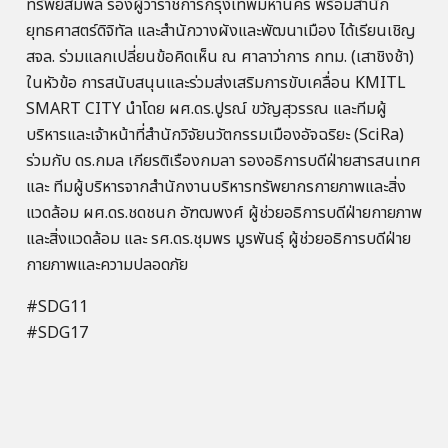
ทรัพย์สมพล รองผู้ว่าราชการกรุงเทพมหานคร พร้อมสำนัก
ยุทธศาสตร์ดิจิทัล และสำนักวางผังและพัฒนาเมือง ได้เรียนเชิญ
สจล. ร่วมแลกเปลี่ยนข้อคิดเห็น ณ ศาลาว่าการ กทม. (เสาชิงช้า)
ในหัวข้อ การสนับสนุนและร่วมส่งเสริมการขับเคลื่อน KMITL
SMART CITY นำโดย ผศ.ดร.ปูรณ์ ขวัญสุวรรณ และทีมผู้
บริหารและเจ้าหน้าที่สำนักวิจัยนวัตกรรมเมืองอัจฉริยะ (SciRa)
ร่วมกับ ดร.กมล เกียรติเรืองกมลา รองอธิการบดีฝ่ายสารสนเทศ
และ ทีมผู้บริหารจากสำนักงานบริหารทรัพยากรกายภาพและสิ่ง
แวดล้อม ผศ.ดร.ชดชนก อัฑฒพงศ์ ผู้ช่วยอธิการบดีฝ่ายกายภาพ
และสิ่งแวดล้อม และ รศ.ดร.ชุมพร มูรพันธุ์ ผู้ช่วยอธิการบดีฝ่าย
กายภาพและความปลอดภัย
#SDG11
#SDG17